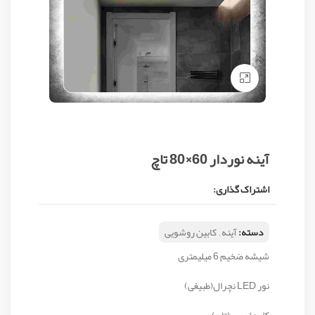
Click to enlarge
آینه نوردار 60×80 تاچ
اشتراک گذاری:
دسته:
آینه
,
کابین روشویی
شیشه ضخیم 6 میلیمتری
نور LED نچرال(طبیغی)
کلید لمسی(تاچ)