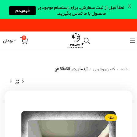
X
لطفاً قبل از ثبت سفارش، برای استعلام موجودی
فهمیدم
محصول با ما تماس بگیرید.
0
۰
تومان
خانه
کابین روشویی
آینه نوردار 60×80 تاچ
-11%