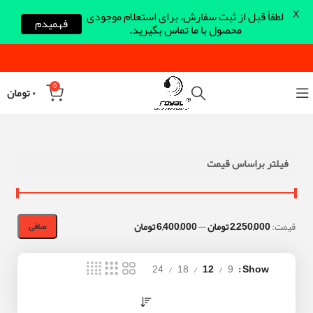
X
لطفاً قبل از ثبت سفارش، برای استعلام موجودی
فهمیدم
محصول با ما تماس بگیرید.
0
۰
تومان
فیلتر براساس قیمت
قيمت:
2,250,000 تومان
—
6,400,000 تومان
صافی
24
18
12
9
Show