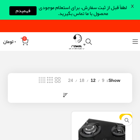
X
لطفاً قبل از ثبت سفارش، برای استعلام موجودی
فهمیدم
محصول با ما تماس بگیرید.
0
۰
تومان
24
18
12
9
Show
-12%