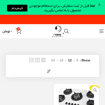
X
لطفاً قبل از ثبت سفارش، برای استعلام موجودی
فهمیدم
محصول با ما تماس بگیرید.
0
۰
تومان
24
18
12
9
Show
-12%