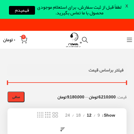
X
لطفاً قبل از ثبت سفارش، برای استعلام موجودی
فهمیدم
محصول با ما تماس بگیرید.
0
۰
تومان
فیلتر براساس قیمت
قيمت:
6,210,000 تومان
—
9,180,000 تومان
صافی
24
18
12
9
Show