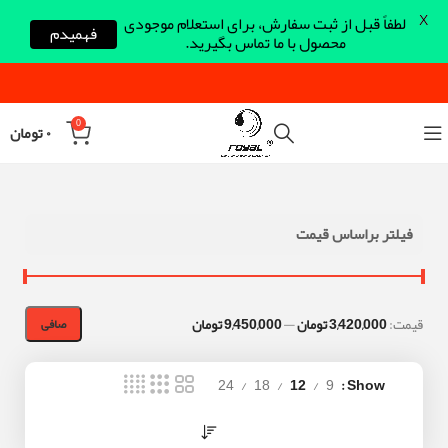
X
لطفاً قبل از ثبت سفارش، برای استعلام موجودی
فهمیدم
محصول با ما تماس بگیرید.
0
۰
تومان
فیلتر براساس قیمت
قيمت:
3,420,000 تومان
—
9,450,000 تومان
صافی
24
18
12
9
Show