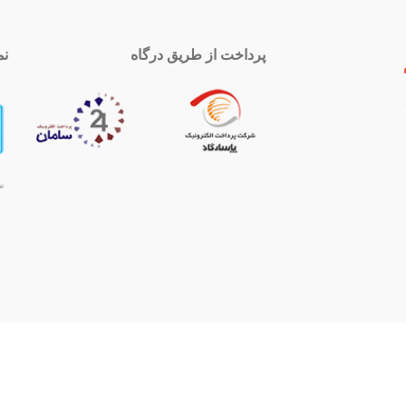
پرداخت از طریق درگاه
نم
 تماس
اینستاگرام
royal-group
021339