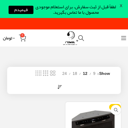
X
لطفاً قبل از ثبت سفارش، برای استعلام موجودی
فهمیدم
محصول با ما تماس بگیرید.
0
۰
تومان
24
18
12
9
Show
-12%