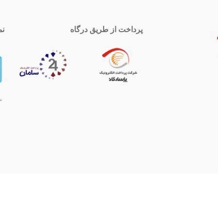
پرداخت از طریق درگاه
نم
 تماس
اینستاگرام
royal-group
021339