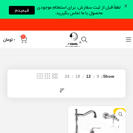
X
لطفاً قبل از ثبت سفارش، برای استعلام موجودی
فهمیدم
محصول با ما تماس بگیرید.
0
۰
تومان
24
18
12
9
Show
-30%