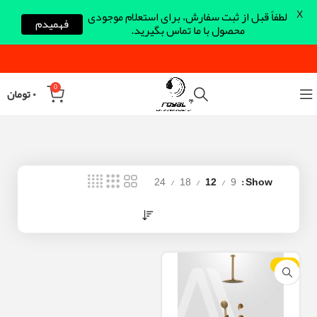
X
لطفاً قبل از ثبت سفارش، برای استعلام موجودی
فهمیدم
محصول با ما تماس بگیرید.
0
۰
تومان
24
18
12
9
Show
-23%