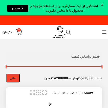
X
لطفاً قبل از ثبت سفارش، برای استعلام موجودی
فهمیدم
محصول با ما تماس بگیرید.
0
۰
تومان
فیلتر براساس قیمت
قيمت:
5,200,000 تومان
—
14,200,000 تومان
صافی
24
18
12
9
Show