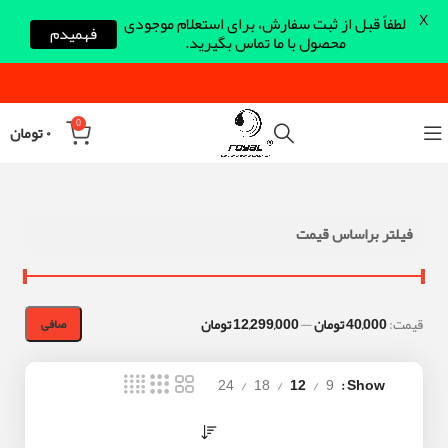
X
لطفاً قبل از ثبت سفارش، برای استعلام موجودی
فهمیدم
محصول با ما تماس بگیرید.
0
۰
تومان
فیلتر براساس قیمت
قيمت:
40,000 تومان
—
12,299,000 تومان
صافی
24
18
12
9
Show