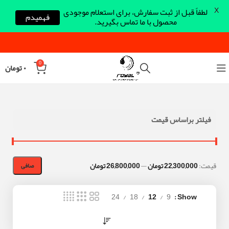
X
لطفاً قبل از ثبت سفارش، برای استعلام موجودی
فهمیدم
محصول با ما تماس بگیرید.
0
۰
تومان
فیلتر براساس قیمت
قيمت:
22,300,000 تومان
—
26,800,000 تومان
صافی
24
18
12
9
Show