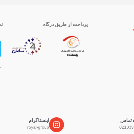
پرداخت از طریق درگاه
نم
 تماس
اینستاگرام
royal-group
021339