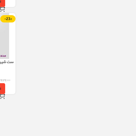
ا
-23%
ست شیرآل
و
۹۲۹,۰۰۰
ا