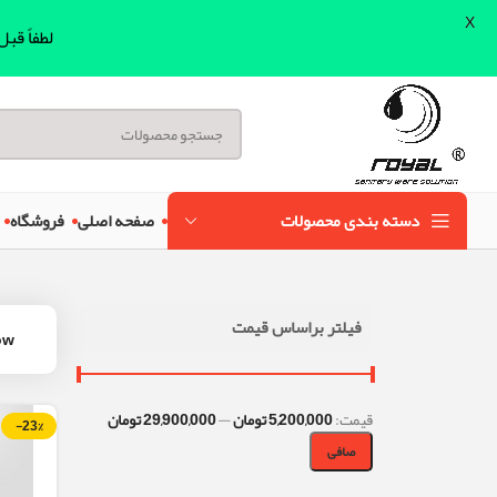
X
لطفاً قب
دسته بندی محصولات
صفحه اصلی
فروشگاه
فیلتر براساس قیمت
ow
قيمت:
5,200,000 تومان
—
29,900,000 تومان
-23%
صافی