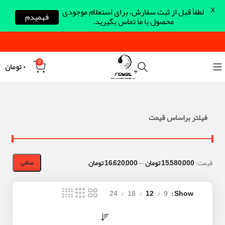
X
لطفاً قبل از ثبت سفارش، برای استعلام موجودی
فهمیدم
محصول با ما تماس بگیرید.
0
۰
تومان
فیلتر براساس قیمت
قيمت:
15,580,000 تومان
—
16,620,000 تومان
صافی
24
18
12
9
Show