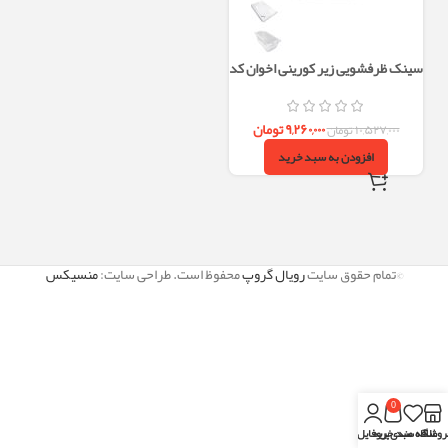
سینک ظرفشویی زیر کورینی اخوان کد
404 استیل 304 تک لگن
۹,۲۶۰,۰۰۰
تومان
۱۰,۵۲۷,۰۰۰
تومان
افزودن به سبد خرید
©تمام حقوق سایت
رویال گروپ
محفوظ است. طراحی سایت:
منسیکس
0
روشگاه
علاقه مندی
سبد خرید
پروفایل