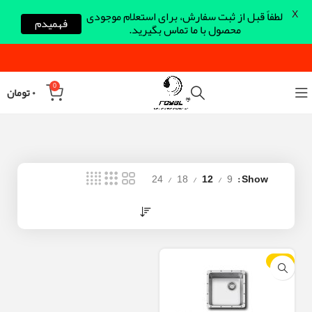
X
لطفاً قبل از ثبت سفارش، برای استعلام موجودی
فهمیدم
محصول با ما تماس بگیرید.
0
۰
تومان
24
18
12
9
Show
-12%