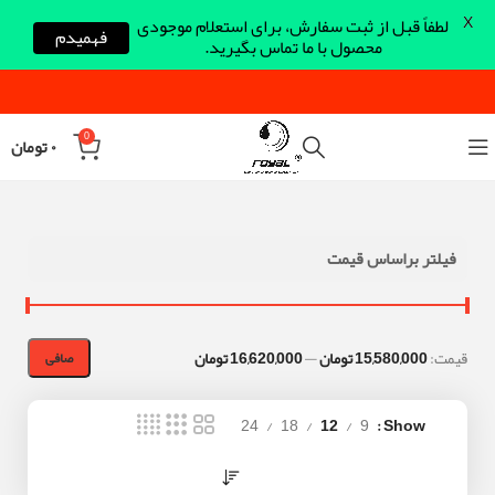
X
لطفاً قبل از ثبت سفارش، برای استعلام موجودی
فهمیدم
محصول با ما تماس بگیرید.
0
۰
تومان
فیلتر براساس قیمت
قيمت:
15,580,000 تومان
—
16,620,000 تومان
صافی
24
18
12
9
Show