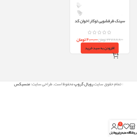
سینک ظرفشویی توکار اخوان کد
326S
۲۰,۰۰۰,۰۰۰
تومان
۲۲,۷۸۸,۸۰۰
تومان
افزودن به سبد خرید
©تمام حقوق سایت
رویال گروپ
محفوظ است. طراحی سایت:
منسیکس
0
روشگاه
علاقه مندی
سبد خرید
پروفایل