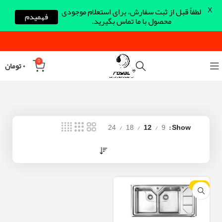
X
لطفاً قبل از ثبت سفارش، برای استعلام موجودی
فهمیدم
محصول با ما تماس بگیرید.
0
۰
تومان
24
18
12
9
Show
-12%