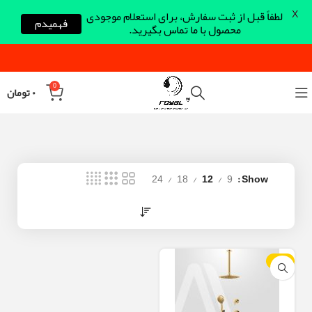
X
لطفاً قبل از ثبت سفارش، برای استعلام موجودی
فهمیدم
محصول با ما تماس بگیرید.
0
۰
تومان
24
18
12
9
Show
-23%