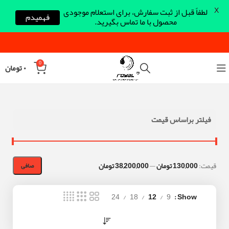
X
لطفاً قبل از ثبت سفارش، برای استعلام موجودی
فهمیدم
محصول با ما تماس بگیرید.
0
۰
تومان
فیلتر براساس قیمت
قيمت:
130,000 تومان
—
38,200,000 تومان
صافی
24
18
12
9
Show