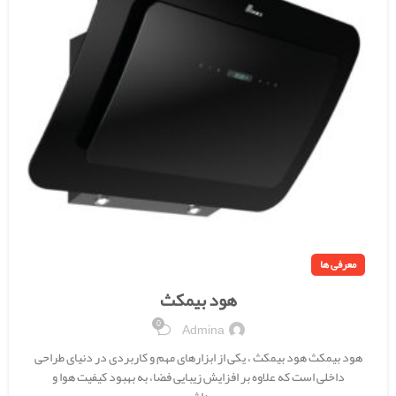
معرفی ها
هود بیمکث
0
Admina
هود بیمکث هود بیمکث ، یکی از ابزارهای مهم و کاربردی در دنیای طراحی
داخلی است که علاوه بر افزایش زیبایی فضا، به بهبود کیفیت هوا و