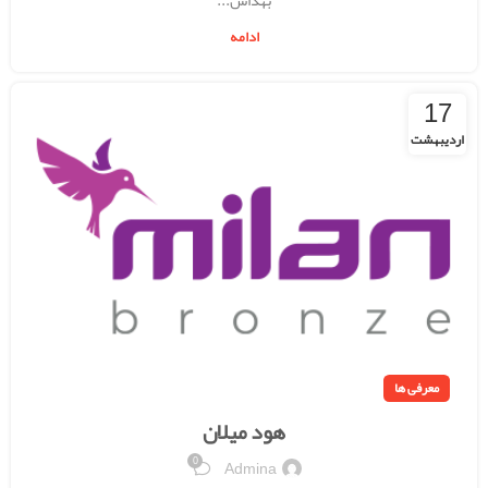
بهداش...
ادامه
17
اردیبهشت
معرفی ها
هود میلان
0
Admina