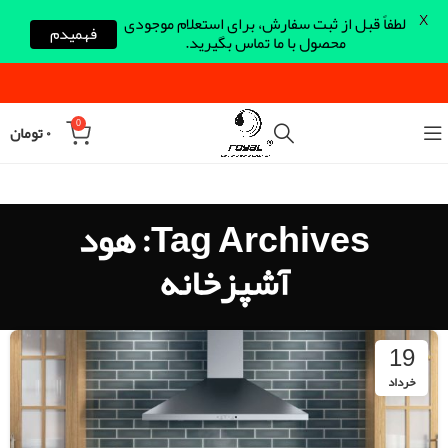
X
لطفاً قبل از ثبت سفارش، برای استعلام موجودی
فهمیدم
محصول با ما تماس بگیرید.
0
۰
تومان
Tag Archives: هود
آشپزخانه
19
خرداد