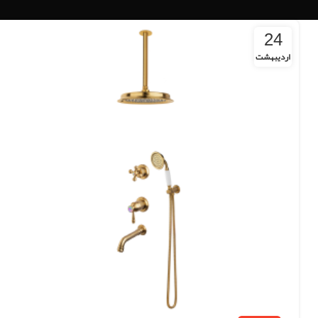
24
اردیبهشت