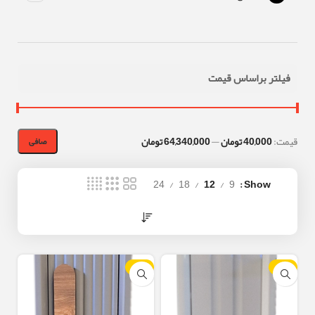
فیلتر براساس قیمت
قيمت:
40,000 تومان
—
64,340,000 تومان
صافی
24
18
12
9
Show
-10%
-10%