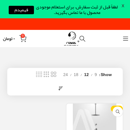
X
لطفاً قبل از ثبت سفارش، برای استعلام موجودی
فهمیدم
محصول با ما تماس بگیرید.
0
۰
تومان
24
18
12
9
Show
-24%