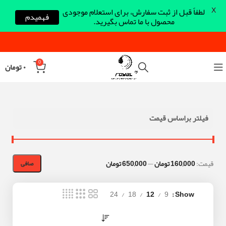
X
لطفاً قبل از ثبت سفارش، برای استعلام موجودی
فهمیدم
محصول با ما تماس بگیرید.
0
۰
تومان
فیلتر براساس قیمت
قيمت:
160,000 تومان
—
650,000 تومان
صافی
24
18
12
9
Show