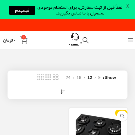
X
لطفاً قبل از ثبت سفارش، برای استعلام موجودی
فهمیدم
محصول با ما تماس بگیرید.
0
۰
تومان
24
18
12
9
Show
-12%