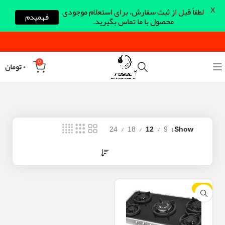
X
لطفاً قبل از ثبت سفارش، برای استعلام موجودی
فهمیدم
محصول با ما تماس بگیرید.
0
۰
تومان
24
18
12
9
Show
-12%