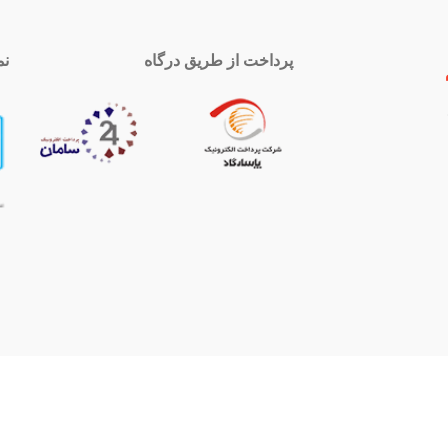
پرداخت از طریق درگاه
نم
 تماس
اینستاگرام
royal-group
021339