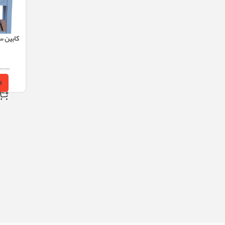
کابین س
۰۰,۰۰۰
ا