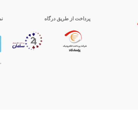
پرداخت از طریق درگاه
نم
 تماس
اینستاگرام
royal-group
021339