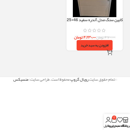
کابین سنگ مدل آندره سفید 46×25
۴,۲۳۰,۰۰۰
تومان
۴,۷۰۰,۰۰۰
تومان
افزودن به سبد خرید
©تمام حقوق سایت
رویال گروپ
محفوظ است. طراحی سایت:
منسیکس
0
روشگاه
علاقه مندی
سبد خرید
پروفایل