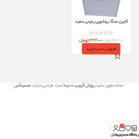
کابین سنگ روشویی رمینی سفید
46×20 PVC با سنگ کوریت
۳,۴۲۰,۰۰۰
تومان
۳,۸۰۰,۰۰۰
تومان
افزودن به سبد خرید
©تمام حقوق سایت
رویال گروپ
محفوظ است. طراحی سایت:
منسیکس
0
روشگاه
علاقه مندی
سبد خرید
پروفایل