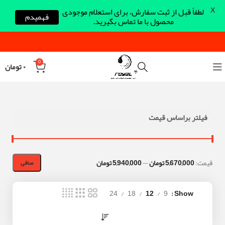
X
لطفاً قبل از ثبت سفارش، برای استعلام موجودی
فهمیدم
محصول با ما تماس بگیرید.
0
۰
تومان
فیلتر براساس قیمت
قيمت:
5,670,000 تومان
—
5,940,000 تومان
صافی
24
18
12
9
Show