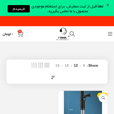
X
لطفاً قبل از ثبت سفارش، برای استعلام موجودی
فهمیدم
محصول با ما تماس بگیرید.
0
۰
تومان
24
18
12
9
Show
-13%