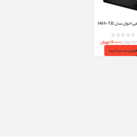
هود مخفی اخوان مدل H64-TB
(H206)
۱۶,۰۰۰,۰۰۰
تومان
۱۸,
تومان
فزودن به سبد خرید