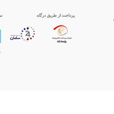
پرداخت از طریق درگاه
نم
 تماس
اینستاگرام
royal-group
021339