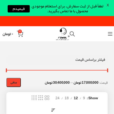
X
لطفاً قبل از ثبت سفارش، برای استعلام موجودی
فهمیدم
محصول با ما تماس بگیرید.
0
۰
تومان
فیلتر براساس قیمت
قيمت:
17,000,000 تومان
—
30,400,000 تومان
صافی
24
18
12
9
Show