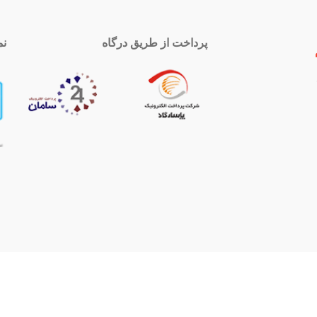
پرداخت از طریق درگاه
نم
 تماس
اینستاگرام
royal-group
021339