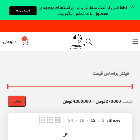
X
لطفاً قبل از ثبت سفارش، برای استعلام موجودی
فهمیدم
محصول با ما تماس بگیرید.
0
۰
تومان
فیلتر براساس قیمت
قيمت:
270,000 تومان
—
4,300,000 تومان
صافی
24
18
12
9
Show