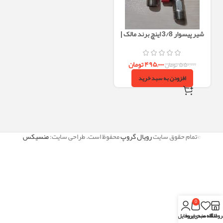
شیر پیسوار 3/8 اینچ برند مالک |
سنگین‌وزن، با فیلتر داخلی و رزوه
بلند
۴۹۵,۰۰۰
تومان
۵۵۰,۰۰۰
تومان
افزودن به سبد خرید
©تمام حقوق سایت
رویال گروپ
محفوظ است. طراحی سایت:
منسیکس
0
روشگاه
علاقه مندی
سبد خرید
پروفایل