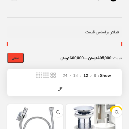
فیلتر براساس قیمت
قيمت:
405,000 تومان
—
600,000 تومان
صافی
24
18
12
9
Show
-10%