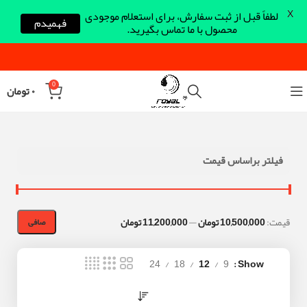
X
لطفاً قبل از ثبت سفارش، برای استعلام موجودی
فهمیدم
محصول با ما تماس بگیرید.
0
۰
تومان
فیلتر براساس قیمت
قيمت:
10,500,000 تومان
—
11,200,000 تومان
صافی
24
18
12
9
Show