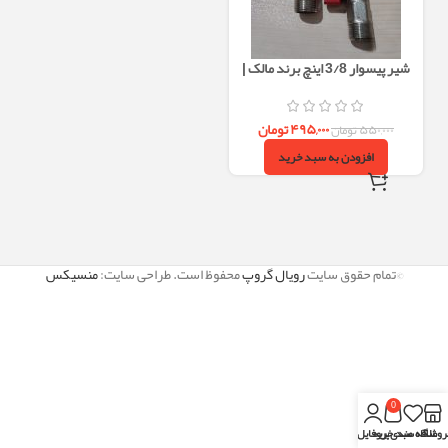
شیر پیسوار 3/8 اینچ برند مالک |
سنگین‌وزن، با فیلتر داخلی و رزوه
بلند
۴۹۵,۰۰۰
تومان
۵۵۰,۰۰۰
تومان
افزودن به سبد خرید
©تمام حقوق سایت
رویال گروپ
محفوظ است. طراحی سایت:
منسیکس
0
روشگاه
علاقه مندی
سبد خرید
پروفایل