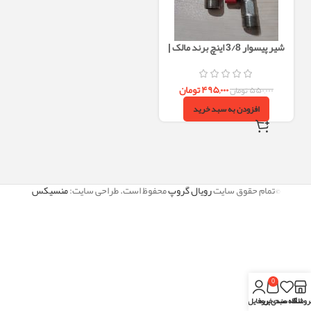
شیر پیسوار 3/8 اینچ برند مالک |
سنگین‌وزن، با فیلتر داخلی و رزوه
بلند
۴۹۵,۰۰۰
تومان
۵۵۰,۰۰۰
تومان
افزودن به سبد خرید
©تمام حقوق سایت
رویال گروپ
محفوظ است. طراحی سایت:
منسیکس
0
روشگاه
علاقه مندی
سبد خرید
پروفایل