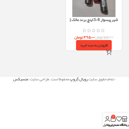
شیر پیسوار 3/8 اینچ برند مالک |
سنگین‌وزن، با فیلتر داخلی و رزوه
بلند
۴۹۵,۰۰۰
تومان
۵۵۰,۰۰۰
تومان
افزودن به سبد خرید
©تمام حقوق سایت
رویال گروپ
محفوظ است. طراحی سایت:
منسیکس
0
روشگاه
علاقه مندی
سبد خرید
پروفایل