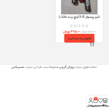
شیر پیسوار 3/8 اینچ برند مالک |
سنگین‌وزن، با فیلتر داخلی و رزوه
بلند
۴۹۵,۰۰۰
تومان
۵۵۰,۰۰۰
تومان
افزودن به سبد خرید
©تمام حقوق سایت
رویال گروپ
محفوظ است. طراحی سایت:
منسیکس
0
روشگاه
علاقه مندی
سبد خرید
پروفایل