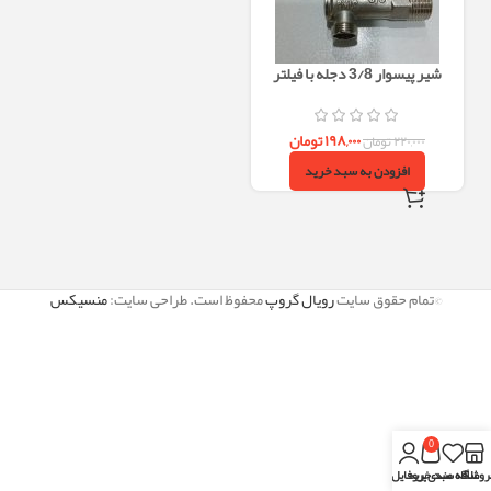
شیر پیسوار 3/8 دجله با فیلتر
رسوب‌گیر (بسته 2 عددی آب سرد و
گرم)
۱۹۸,۰۰۰
تومان
۲۲۰,۰۰۰
تومان
افزودن به سبد خرید
©تمام حقوق سایت
رویال گروپ
محفوظ است. طراحی سایت:
منسیکس
0
روشگاه
علاقه مندی
سبد خرید
پروفایل