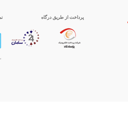
پرداخت از طریق درگاه
نم
 تماس
اینستاگرام
royal-group
021339