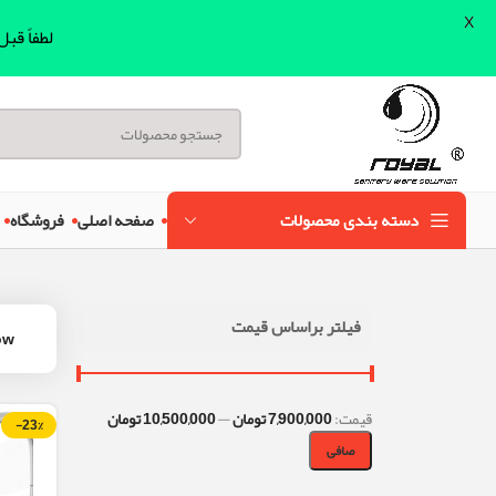
X
لطفاً قب
دسته بندی محصولات
صفحه اصلی
فروشگاه
فیلتر براساس قیمت
ow
قيمت:
7,900,000 تومان
—
10,500,000 تومان
-23%
صافی