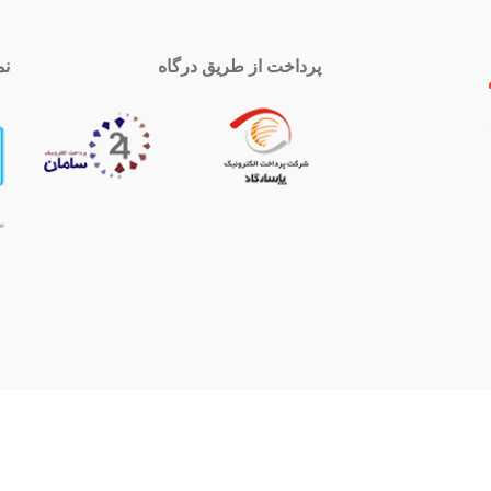
پرداخت از طریق درگاه
نم
 تماس
اینستاگرام
royal-group
021339