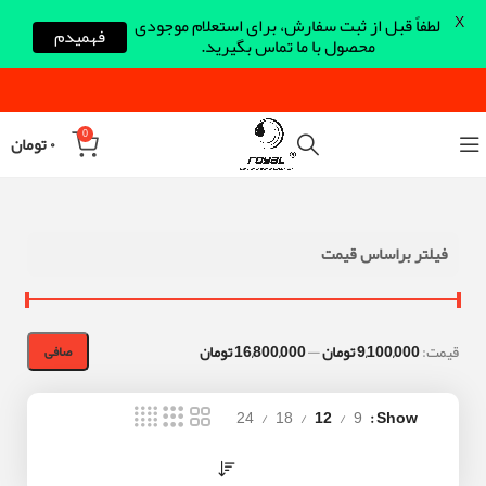
X
لطفاً قبل از ثبت سفارش، برای استعلام موجودی
فهمیدم
محصول با ما تماس بگیرید.
0
۰
تومان
فیلتر براساس قیمت
قيمت:
9,100,000 تومان
—
16,800,000 تومان
صافی
24
18
12
9
Show