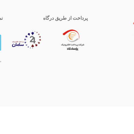
پرداخت از طریق درگاه
نم
 تماس
اینستاگرام
royal-group
021339